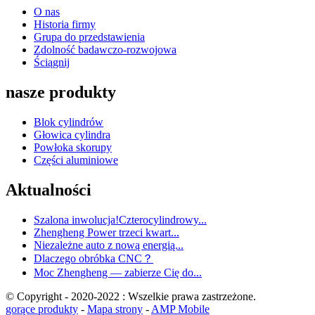
O nas
Historia firmy
Grupa do przedstawienia
Zdolność badawczo-rozwojowa
Ściągnij
nasze produkty
Blok cylindrów
Głowica cylindra
Powłoka skorupy
Części aluminiowe
Aktualności
Szalona inwolucja!Czterocylindrowy...
Zhengheng Power trzeci kwart...
Niezależne auto z nową energią...
Dlaczego obróbka CNC？
Moc Zhengheng — zabierze Cię do...
© Copyright - 2020-2022 : Wszelkie prawa zastrzeżone.
gorące produkty
-
Mapa strony
-
AMP Mobile