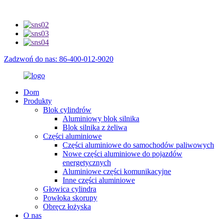
Zadzwoń do nas: 86-400-012-9020
Dom
Produkty
Blok cylindrów
Aluminiowy blok silnika
Blok silnika z żeliwa
Części aluminiowe
Części aluminiowe do samochodów paliwowych
Nowe części aluminiowe do pojazdów
energetycznych
Aluminiowe części komunikacyjne
Inne części aluminiowe
Głowica cylindra
Powłoka skorupy
Obręcz łożyska
O nas