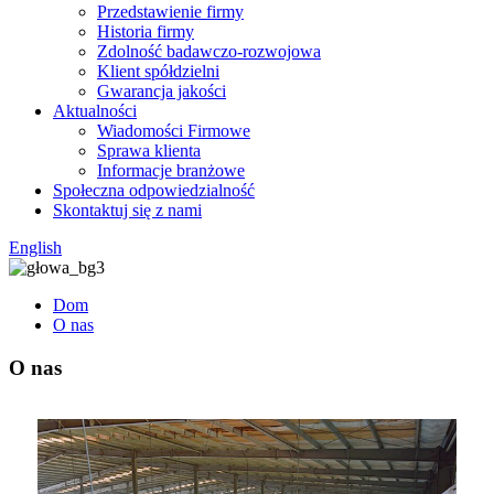
Przedstawienie firmy
Historia firmy
Zdolność badawczo-rozwojowa
Klient spółdzielni
Gwarancja jakości
Aktualności
Wiadomości Firmowe
Sprawa klienta
Informacje branżowe
Społeczna odpowiedzialność
Skontaktuj się z nami
English
Dom
O nas
O nas