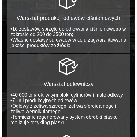
Warsztat produkcji odlewów ciśnieniowych
•1
6 zestawów sprzętu do odlewania ciśnieniowego w
zakresie od 200 do 3500 ton;
•
Własne dostawy surowców w celu zagwarantowania
jakości produktów ze źródła
Warsztat odlewniczy
•
40 000 ton/rok, w tym bloki cylindrów i małe odlewy
•
7 linii produkcyjnych odlewów
•
Odlewy z żeliwa szarego, żeliwa sferoidalnego i
żeliwa wermikularnego
•
Termicznie regenerowany system obróbki piasku
realizuje recykling piasku