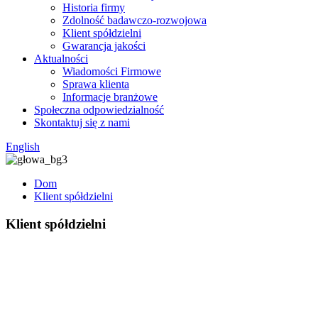
Historia firmy
Zdolność badawczo-rozwojowa
Klient spółdzielni
Gwarancja jakości
Aktualności
Wiadomości Firmowe
Sprawa klienta
Informacje branżowe
Społeczna odpowiedzialność
Skontaktuj się z nami
English
Dom
Klient spółdzielni
Klient spółdzielni