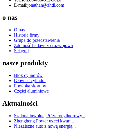
E-mail:
jonathan@zhdl.com
o nas
O nas
Historia firmy
Grupa do przedstawienia
Zdolność badawczo-rozwojowa
Ściągnij
nasze produkty
Blok cylindrów
Głowica cylindra
Powłoka skorupy
Części aluminiowe
Aktualności
Szalona inwolucja!Czterocylindrowy...
Zhengheng Power trzeci kwart...
Niezależne auto z nową energią...