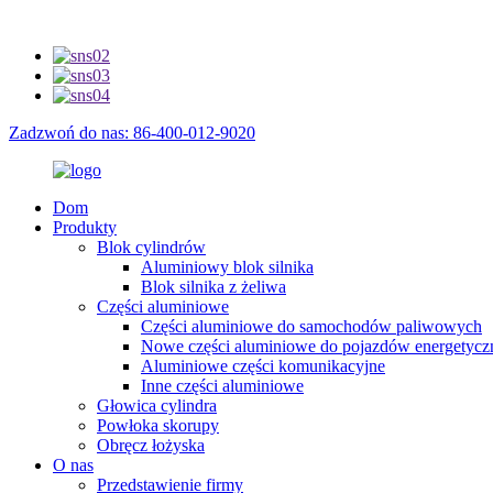
Zadzwoń do nas: 86-400-012-9020
Dom
Produkty
Blok cylindrów
Aluminiowy blok silnika
Blok silnika z żeliwa
Części aluminiowe
Części aluminiowe do samochodów paliwowych
Nowe części aluminiowe do pojazdów energetycz
Aluminiowe części komunikacyjne
Inne części aluminiowe
Głowica cylindra
Powłoka skorupy
Obręcz łożyska
O nas
Przedstawienie firmy