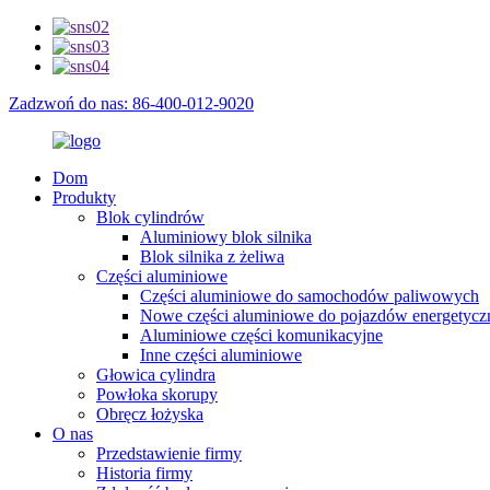
Zadzwoń do nas: 86-400-012-9020
Dom
Produkty
Blok cylindrów
Aluminiowy blok silnika
Blok silnika z żeliwa
Części aluminiowe
Części aluminiowe do samochodów paliwowych
Nowe części aluminiowe do pojazdów energetycz
Aluminiowe części komunikacyjne
Inne części aluminiowe
Głowica cylindra
Powłoka skorupy
Obręcz łożyska
O nas
Przedstawienie firmy
Historia firmy