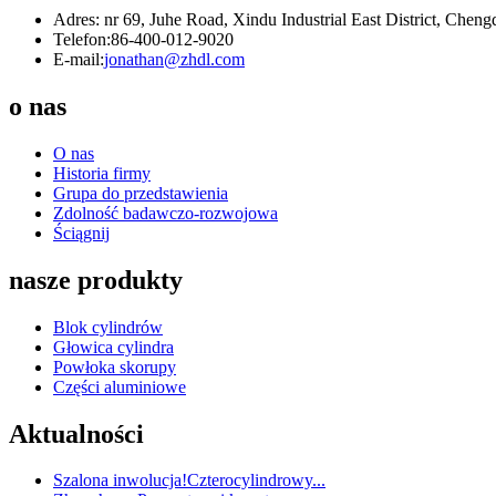
Adres: nr 69, Juhe Road, Xindu Industrial East District, Cheng
Telefon:
86-400-012-9020
E-mail:
jonathan@zhdl.com
o nas
O nas
Historia firmy
Grupa do przedstawienia
Zdolność badawczo-rozwojowa
Ściągnij
nasze produkty
Blok cylindrów
Głowica cylindra
Powłoka skorupy
Części aluminiowe
Aktualności
Szalona inwolucja!Czterocylindrowy...