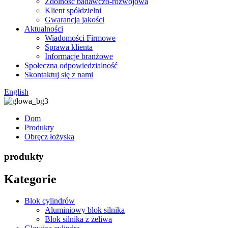
Zdolność badawczo-rozwojowa
Klient spółdzielni
Gwarancja jakości
Aktualności
Wiadomości Firmowe
Sprawa klienta
Informacje branżowe
Społeczna odpowiedzialność
Skontaktuj się z nami
English
Dom
Produkty
Obręcz łożyska
produkty
Kategorie
Blok cylindrów
Aluminiowy blok silnika
Blok silnika z żeliwa