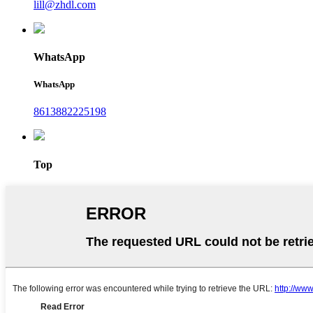
lill@zhdl.com
WhatsApp
WhatsApp
8613882225198
Top