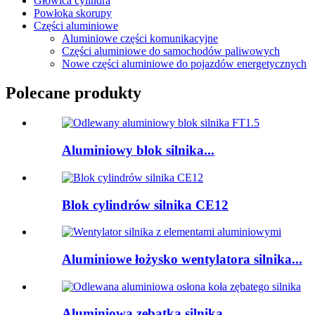
Głowica cylindra
Powłoka skorupy
Części aluminiowe
Aluminiowe części komunikacyjne
Części aluminiowe do samochodów paliwowych
Nowe części aluminiowe do pojazdów energetycznych
Polecane produkty
Aluminiowy blok silnika...
Blok cylindrów silnika CE12
Aluminiowe łożysko wentylatora silnika...
Aluminiowa zębatka silnika...