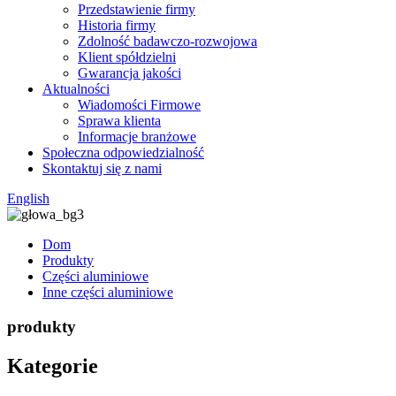
Przedstawienie firmy
Historia firmy
Zdolność badawczo-rozwojowa
Klient spółdzielni
Gwarancja jakości
Aktualności
Wiadomości Firmowe
Sprawa klienta
Informacje branżowe
Społeczna odpowiedzialność
Skontaktuj się z nami
English
Dom
Produkty
Części aluminiowe
Inne części aluminiowe
produkty
Kategorie