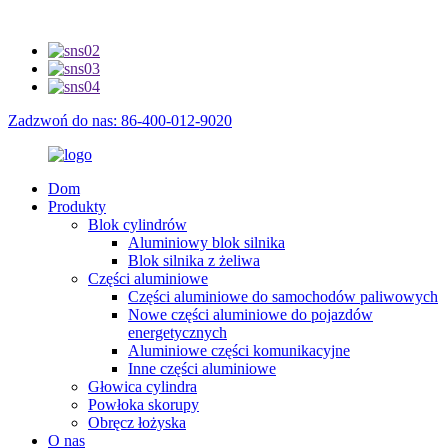
Zadzwoń do nas: 86-400-012-9020
Dom
Produkty
Blok cylindrów
Aluminiowy blok silnika
Blok silnika z żeliwa
Części aluminiowe
Części aluminiowe do samochodów paliwowych
Nowe części aluminiowe do pojazdów
energetycznych
Aluminiowe części komunikacyjne
Inne części aluminiowe
Głowica cylindra
Powłoka skorupy
Obręcz łożyska
O nas