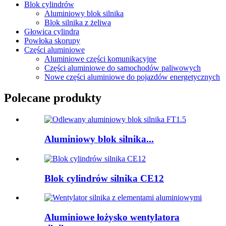
Blok cylindrów
Aluminiowy blok silnika
Blok silnika z żeliwa
Głowica cylindra
Powłoka skorupy
Części aluminiowe
Aluminiowe części komunikacyjne
Części aluminiowe do samochodów paliwowych
Nowe części aluminiowe do pojazdów energetycznych
Polecane produkty
Aluminiowy blok silnika...
Blok cylindrów silnika CE12
Aluminiowe łożysko wentylatora