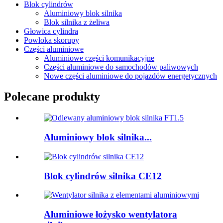
Blok cylindrów
Aluminiowy blok silnika
Blok silnika z żeliwa
Głowica cylindra
Powłoka skorupy
Części aluminiowe
Aluminiowe części komunikacyjne
Części aluminiowe do samochodów paliwowych
Nowe części aluminiowe do pojazdów energetycznych
Polecane produkty
Aluminiowy blok silnika...
Blok cylindrów silnika CE12
Aluminiowe łożysko wentylatora