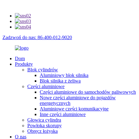
Zadzwoń do nas: 86-400-012-9020
Dom
Produkty
Blok cylindrów
Aluminiowy blok silnika
Blok silnika z żeliwa
Części aluminiowe
Części aluminiowe do samochodów paliwowych
Nowe części aluminiowe do pojazdów
energetycznych
Aluminiowe części komunikacyjne
Inne części aluminiowe
Głowica cylindra
Powłoka skorupy
Obręcz łożyska
O nas