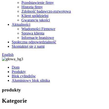
Przedstawienie firmy
Historia firmy
Zdolność badawczo-rozwojowa
Klient spółdzielni
Gwarancja jakości
Aktualności
Wiadomości Firmowe
Sprawa klienta
Informacje branżowe
Społeczna odpowiedzialność
Skontaktuj się z nami
English
Dom
Produkty
Blok cylindrów
Aluminiowy blok silnika
produkty
Kategorie